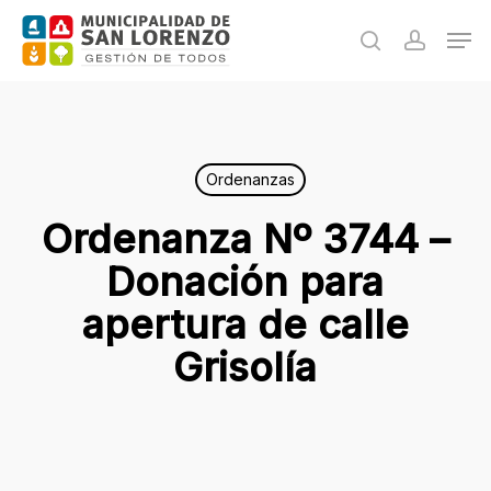
Skip
Men
to
search
accoun
main
content
Ordenanzas
Ordenanza Nº 3744 –
Donación para
apertura de calle
Grisolía