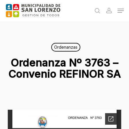
Skip
Men
to
search
accoun
main
content
Ordenanzas
Ordenanza Nº 3763 –
Convenio REFINOR SA