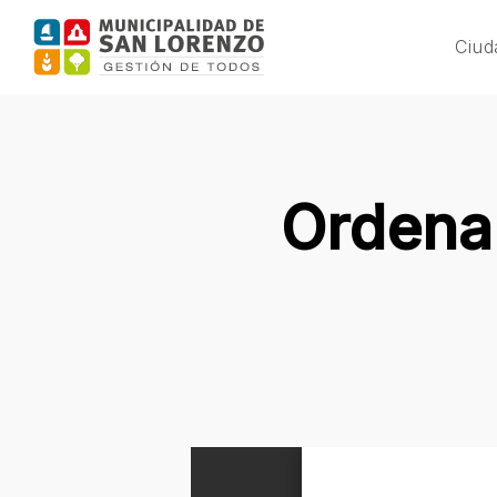
Skip
to
Ciud
main
content
Ordena