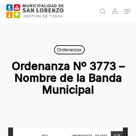
Skip
Men
to
search
accoun
main
content
Ordenanzas
Ordenanza Nº 3773 –
Nombre de la Banda
Municipal