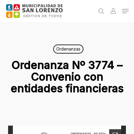
Skip
Men
to
search
accoun
main
content
Ordenanzas
Ordenanza Nº 3774 –
Convenio con
entidades financieras