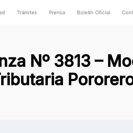
ad
Trámites
Prensa
Boletín Oficial
Con
za Nº 3813 – Mod
ributaria Pororer