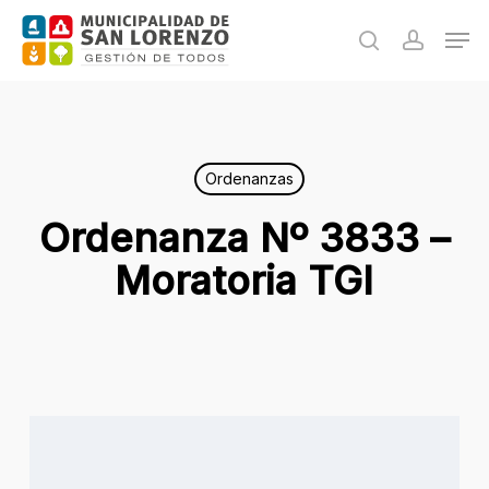
Skip
Men
to
search
accoun
main
content
Ordenanzas
Ordenanza Nº 3833 –
Moratoria TGI