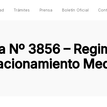
ad
Trámites
Prensa
Boletín Oficial
Con
a Nº 3856 – Regi
acionamiento Me