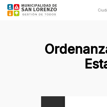
Skip
to
Ciud
main
content
Ordenanz
Est