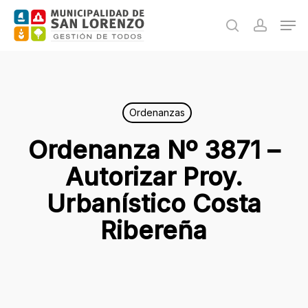
Skip
Men
to
search
accoun
main
content
Ordenanzas
Ordenanza Nº 3871 –
Autorizar Proy.
Urbanístico Costa
Ribereña