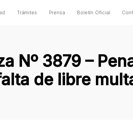
ad
Trámites
Prensa
Boletín Oficial
Con
a Nº 3879 – Pena
falta de libre mult