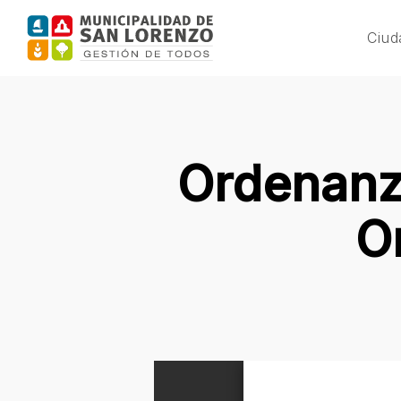
Skip
to
Ciud
main
content
Ordenanza
O