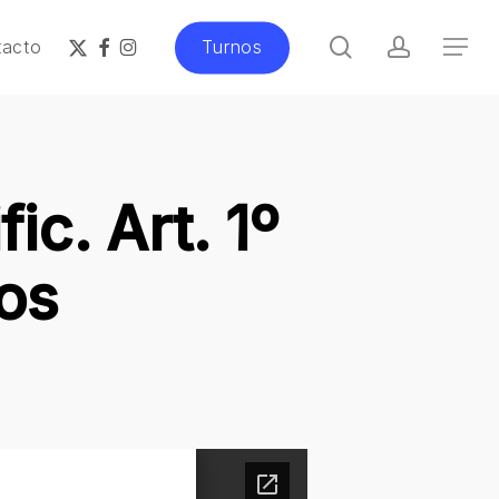
search
account
x-
facebook
instagram
tacto
Turnos
Menu
twitter
c. Art. 1º
os