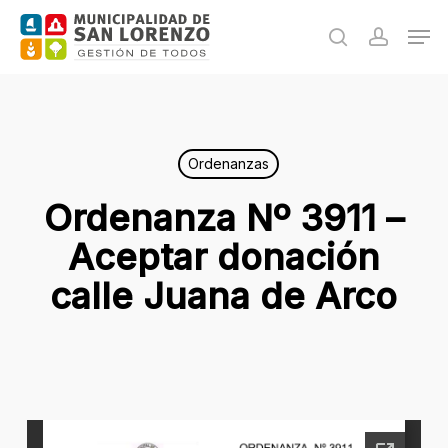
Skip
Men
to
search
accoun
main
content
Ordenanzas
Ordenanza Nº 3911 –
Aceptar donación
calle Juana de Arco