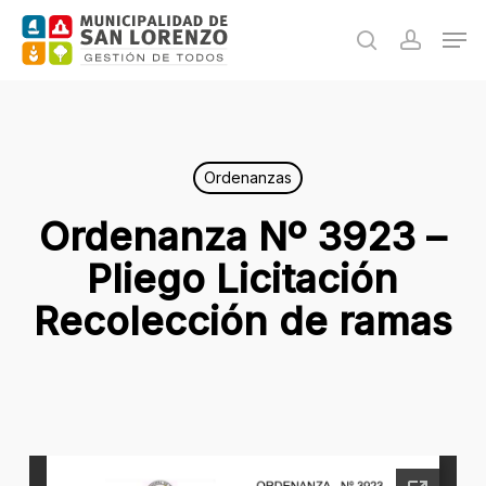
Skip
Men
to
search
accoun
main
content
Ordenanzas
Ordenanza Nº 3923 –
Pliego Licitación
Recolección de ramas