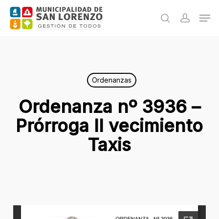
Skip
Men
to
search
accoun
main
content
Ordenanzas
Ordenanza nº 3936 –
Prórroga II vecimiento
Taxis