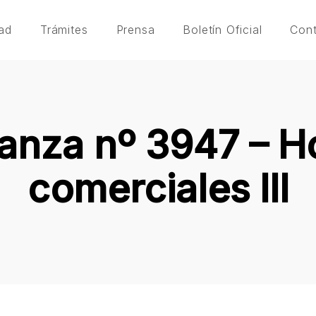
ad
Trámites
Prensa
Boletín Oficial
Con
anza nº 3947 – Ho
comerciales III