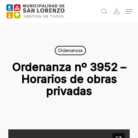
Skip
Men
to
search
accoun
main
content
Ordenanzas
Ordenanza nº 3952 –
Horarios de obras
privadas