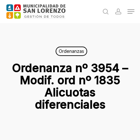
Skip
Men
to
search
accoun
main
content
Ordenanzas
Ordenanza nº 3954 –
Modif. ord nº 1835
Alicuotas
diferenciales