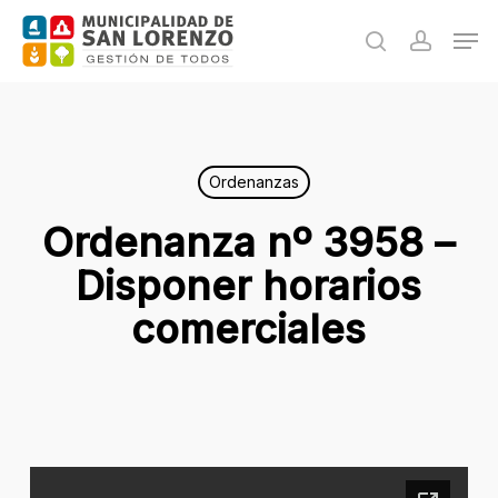
Skip
Men
to
search
accoun
main
content
Ordenanzas
Ordenanza nº 3958 –
Disponer horarios
comerciales