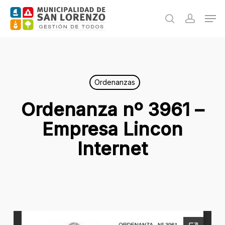
Skip
Men
to
search
accoun
main
content
Ordenanzas
Ordenanza nº 3961 –
Empresa Lincon
Internet