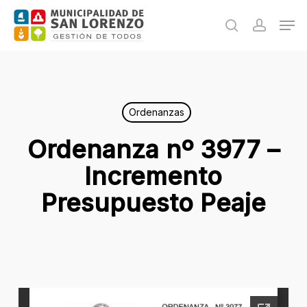
Skip
Men
to
search
accoun
main
content
Ordenanzas
Ordenanza nº 3977 –
Incremento
Presupuesto Peaje