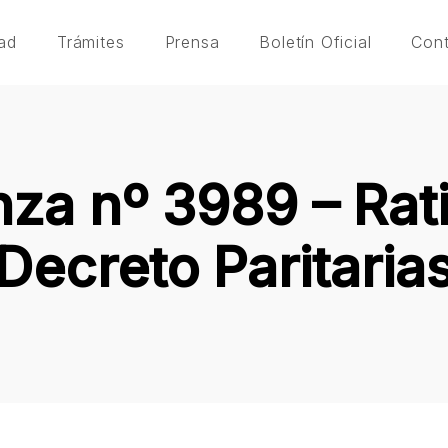
ad
Trámites
Prensa
Boletín Oficial
Con
za nº 3989 – Rati
Decreto Paritaria