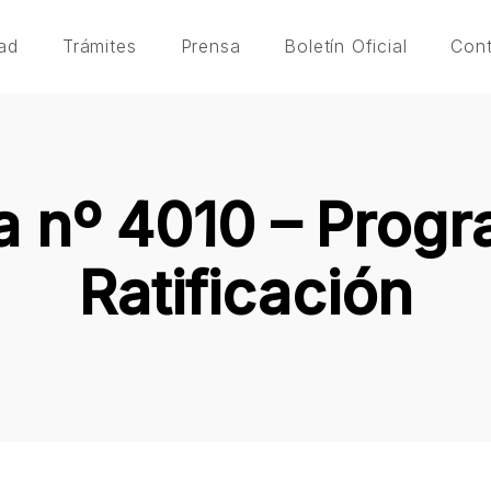
ad
Trámites
Prensa
Boletín Oficial
Con
 nº 4010 – Progra
Ratificación