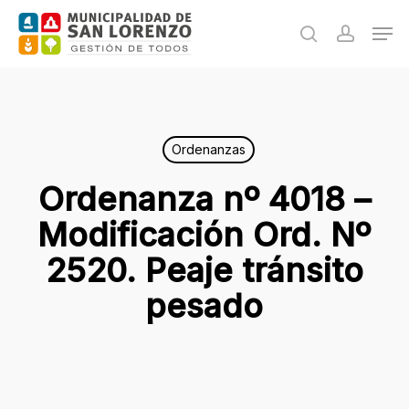
Skip
Men
to
search
accoun
main
content
Ordenanzas
Ordenanza nº 4018 –
Modificación Ord. Nº
2520. Peaje tránsito
pesado