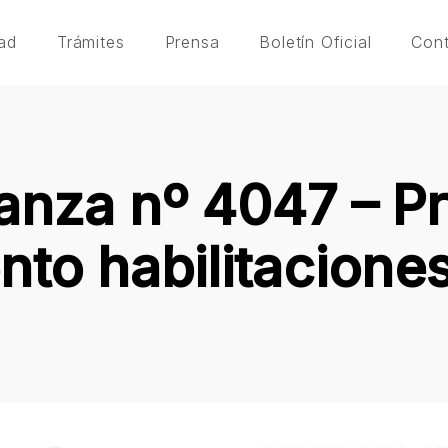
ad
Trámites
Prensa
Boletín Oficial
Con
nza nº 4047 – P
nto habilitaciones