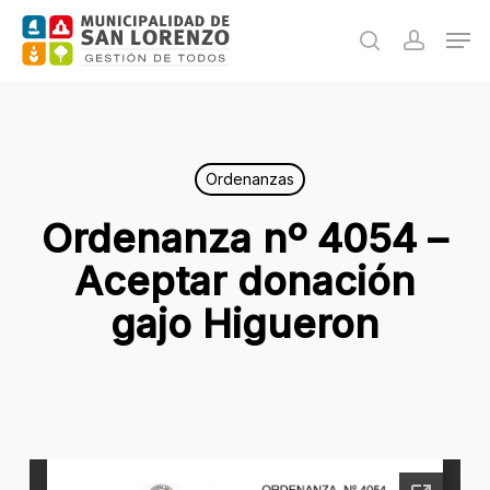
Skip
Men
to
search
accoun
main
content
Ordenanzas
Ordenanza nº 4054 –
Aceptar donación
gajo Higueron