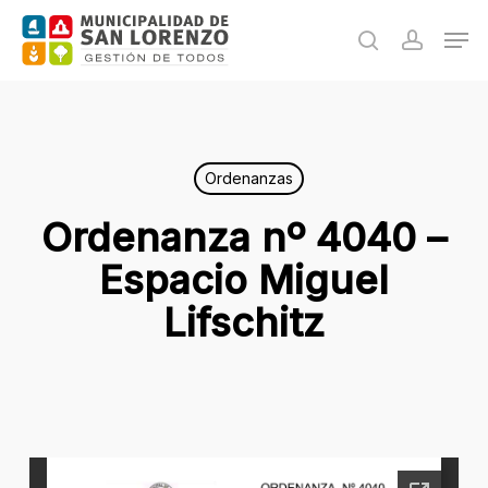
Skip
Men
to
search
accoun
main
content
Ordenanzas
Ordenanza nº 4040 –
Espacio Miguel
Lifschitz