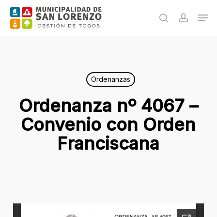
Skip
Men
to
search
accoun
main
content
Ordenanzas
Ordenanza nº 4067 –
Convenio con Orden
Franciscana