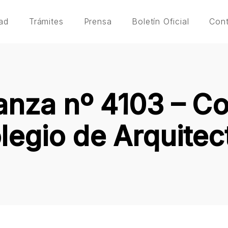
ad
Trámites
Prensa
Boletín Oficial
Con
nza nº 4103 – C
legio de Arquitec