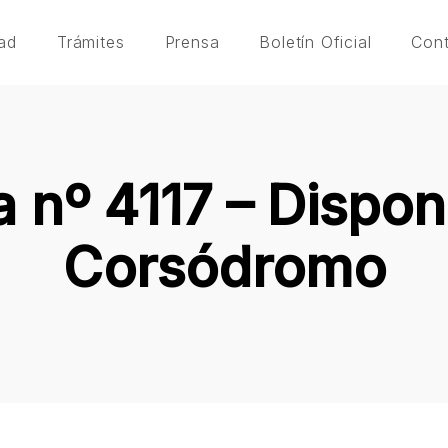
ad
Trámites
Prensa
Boletín Oficial
Con
 nº 4117 – Dispon
Corsódromo