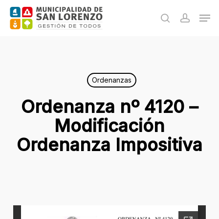
Skip
Men
to
search
accoun
main
content
Ordenanzas
Ordenanza nº 4120 –
Modificación
Ordenanza Impositiva