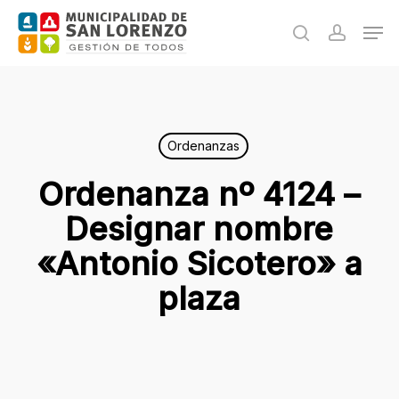
Skip
Men
to
search
accoun
main
content
Ordenanzas
Ordenanza nº 4124 –
Designar nombre
«Antonio Sicotero» a
plaza