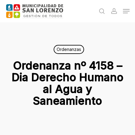
Skip
Men
to
search
accoun
main
content
Ordenanzas
Ordenanza nº 4158 –
Dia Derecho Humano
al Agua y
Saneamiento