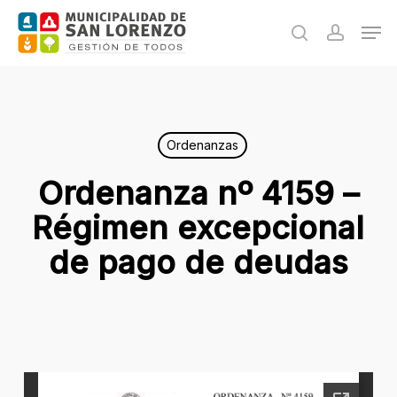
Skip
Men
to
search
accoun
main
content
Ordenanzas
Ordenanza nº 4159 –
Régimen excepcional
de pago de deudas