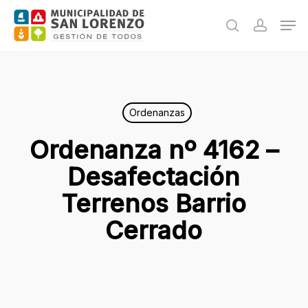
Skip
Men
to
search
accoun
main
content
Ordenanzas
Ordenanza nº 4162 –
Desafectación
Terrenos Barrio
Cerrado