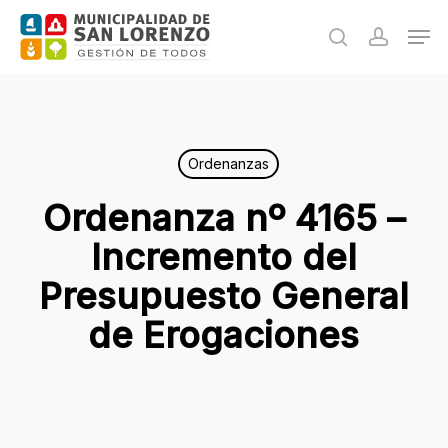
Skip
Men
to
search
accoun
main
content
Ordenanzas
Ordenanza nº 4165 –
Incremento del
Presupuesto General
de Erogaciones