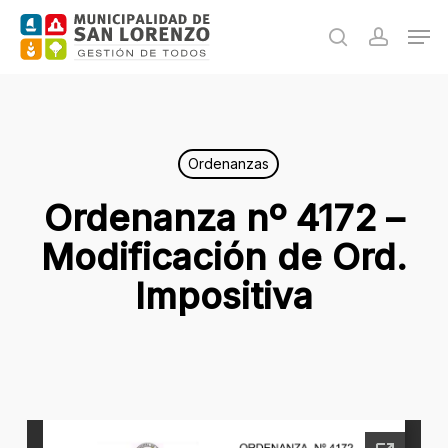
Skip
Men
to
search
accoun
main
content
Ordenanzas
Ordenanza nº 4172 –
Modificación de Ord.
Impositiva