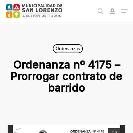
Skip
Men
to
search
accoun
main
content
Ordenanzas
Ordenanza nº 4175 –
Prorrogar contrato de
barrido