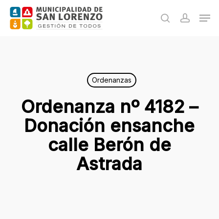
Skip
Men
to
search
accoun
main
content
Ordenanzas
Ordenanza nº 4182 –
Donación ensanche
calle Berón de
Astrada