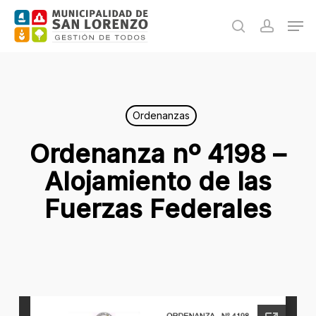
Skip
Men
to
search
accoun
main
content
Ordenanzas
Ordenanza nº 4198 –
Alojamiento de las
Fuerzas Federales