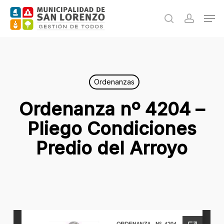
Skip
Men
to
search
accoun
main
content
Ordenanzas
Ordenanza nº 4204 –
Pliego Condiciones
Predio del Arroyo