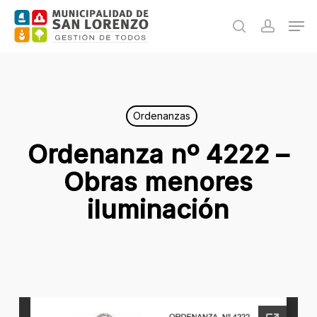
Skip
Men
to
search
accoun
main
content
Ordenanzas
Ordenanza nº 4222 –
Obras menores
iluminación