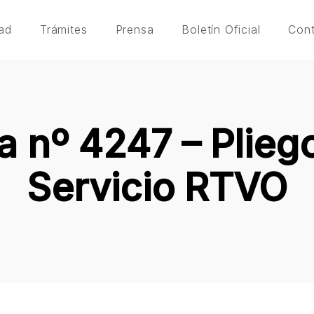
ad
Trámites
Prensa
Boletín Oficial
Con
 nº 4247 – Plieg
Servicio RTVO