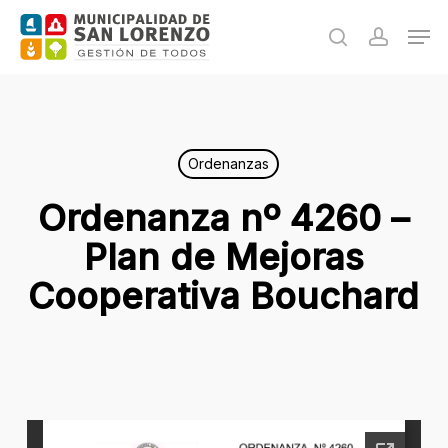
Skip
Men
to
search
accoun
main
content
Ordenanzas
Ordenanza nº 4260 –
Plan de Mejoras
Cooperativa Bouchard