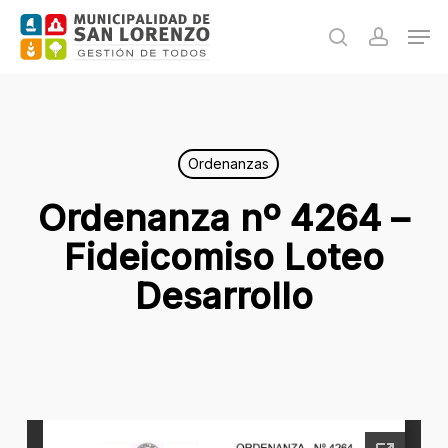
Skip
Men
to
search
accoun
main
content
Ordenanzas
Ordenanza nº 4264 –
Fideicomiso Loteo
Desarrollo