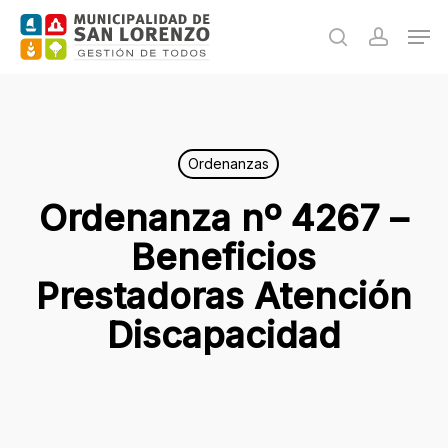
Skip
Men
to
search
accoun
main
content
Ordenanzas
Ordenanza nº 4267 –
Beneficios
Prestadoras Atención
Discapacidad