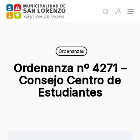
Skip
Men
to
search
accoun
main
content
Ordenanzas
Ordenanza nº 4271 –
Consejo Centro de
Estudiantes