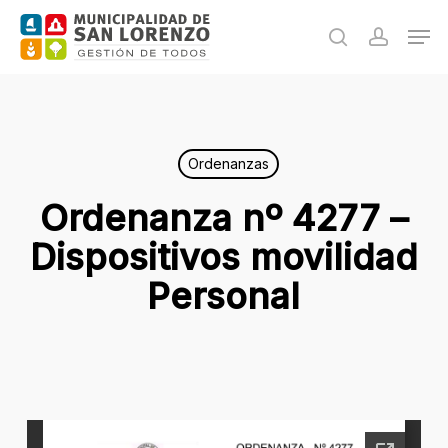
Skip
Men
to
search
accoun
main
content
Ordenanzas
Ordenanza nº 4277 –
Dispositivos movilidad
Personal