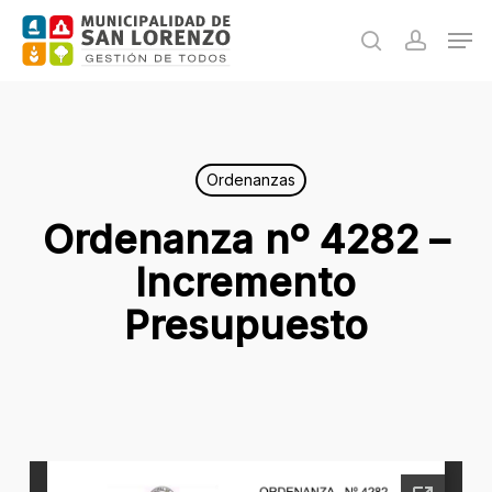
Skip
Men
to
search
accoun
main
content
Ordenanzas
Ordenanza nº 4282 –
Incremento
Presupuesto