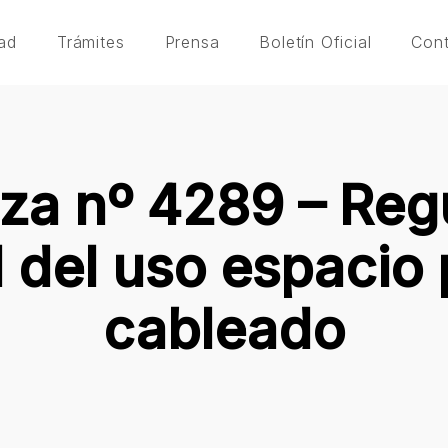
ad
Trámites
Prensa
Boletín Oficial
Con
a nº 4289 – Reg
l del uso espacio 
cableado