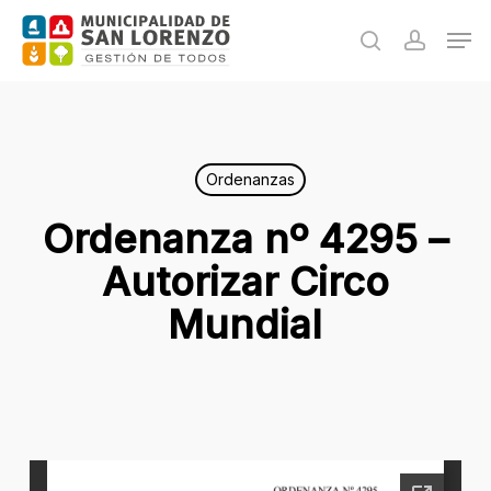
Skip
Men
to
search
accoun
main
content
Ordenanzas
Ordenanza nº 4295 –
Autorizar Circo
Mundial